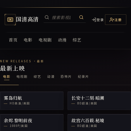
国清高清
登录
注册
首页
电影
电视剧
动漫
综艺
国清高清电视网
最新上映
电影
电视剧
综艺
动漫
恐怖片
纪录片
雾岛归航
长安十二刻·暗潮
HD高清/英国
BD超清/英国
余烬·黎明前夜
故宫六百载·秘境
1080P/英国
BD超清/英国