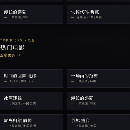
漫长的盛夏
失控代码·典藏
HD高清/韩国
更新至21集/美国
热门电影
查看更多
时间的回声·北纬
一场雨的距离
1080P/中国大陆
BD超清/韩国
冰原迷踪
漫长的盛夏
BD超清/中国台湾
HD高清/韩国
雾岛归航·前传
余烬·重启
HD高清/中国香港
HD高清/英国