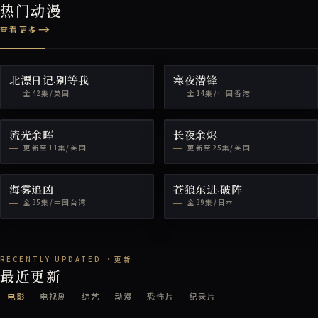
热门动漫
查看更多
北漂日记·别等我
寒夜潜锋
全42集/英国
全14集/中国香港
流光余晖
长夜余烬
更新至11集/美国
更新至25集/美国
海雾追凶
苍狼东进·破阵
全35集/中国台湾
全39集/日本
最近更新
电影
电视剧
综艺
动漫
恐怖片
纪录片